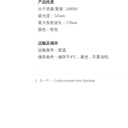
产品性质
分子
质
量
/重量
:
240000
吸光度
：
545nm
最大
发射波长：
578
nm
颜色
：橙色
运输
及储存
运输条件：
室温
储存条件：
储存于4°C，避光，不要冻结
。
上一个：
C-phycocyanin from Spirulina
ꄴ