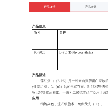
产品详情
产品参数
产品
信息
货号
名称
90-9025
B-PE (B-Phycoerythrin)
产品
描述
藻红蛋白（B-PE）是一种来自藻胆蛋白家族的
γ亚基组成，以（αβ）6γ的形式存在。B-PE和密
标记的链霉亲和素、一级和二级抗体已广泛用于流
应用
细胞染色，流式细胞术，免疫荧光（IF）
。